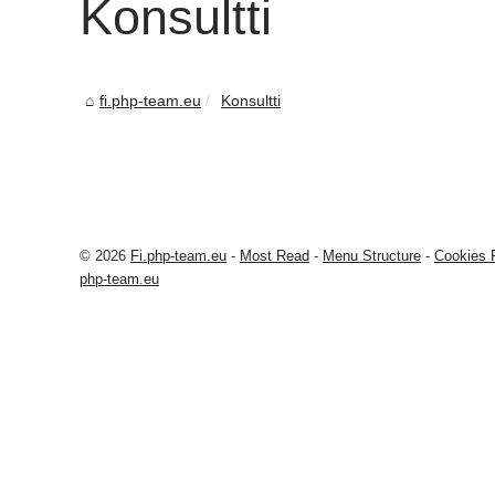
Konsultti
fi.php-team.eu
Konsultti
© 2026
Fi.php-team.eu
-
Most Read
-
Menu Structure
-
Cookies 
php-team.eu